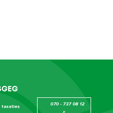
D
Cv ketel, Centrale voorziening
Cv ketel
Eigendom
TE
Aan drukke weg, In woonwijk
SGEG
Betaald parkeren, Parkeervergunningen
070 - 737 08 12
 taxaties
»