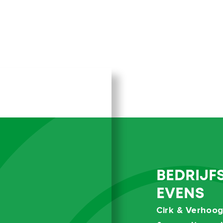
ENERGIE
enbaar
n opzichte van de
Energielabel
otte verbinding naar
Warm water
jn er talloze
esscentra en zwembaden
Verwarming
gelijkheden biedt
Cv ketel eigendom
BUITENRUIM
jke overloop met
ng.
BEDRIJF
Ligging
e achterzijde. Lichte
EVENS
 De open keuken is
Parkeerfaciliteiten
Cirk & Verhoog
koelkast, magnetron,