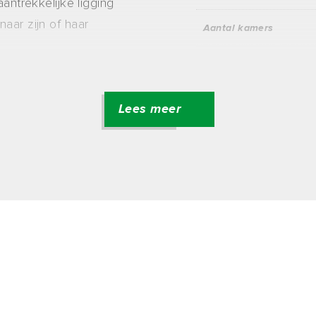
aantrekkelijke ligging
aar zijn of haar
Aantal kamers
Aantal slaapkamers
 het
Aantal badkamers
l je zo naar de
Lees meer
it aan winkels, cafés
Aantal verdiepingen
ar het Zuiderstrand of
n van de Bosjes van
OPPERVLAKT
inpark. Zowel het
de nabijgelegen
Woonoppervlakte
itstekende
 historische centrum
Inhoud
en perfecte balans
.