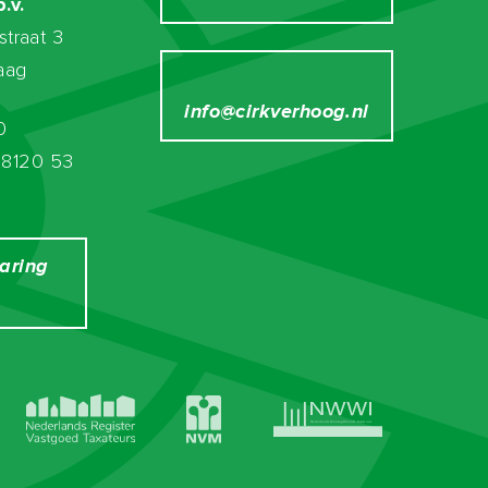
Geen garage
.v.
straat 3
aag
info@cirkverhoog.nl
0
€ 79.25
8120 53
Ja
Ja
laring
Ja
Nee
g
T