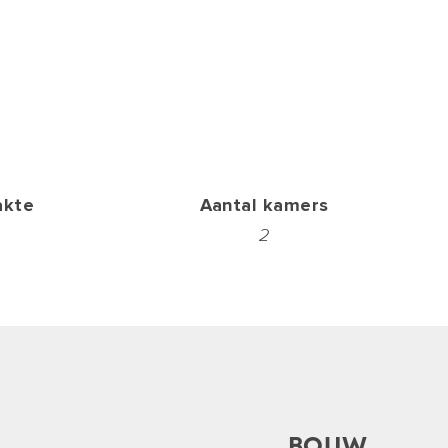
akte
Aantal kamers
2
BOUW