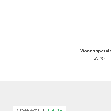
Woonoppervl
29m
2
|
NEDERLANDS
ENGLISH