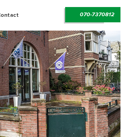
070-7370812
Contact