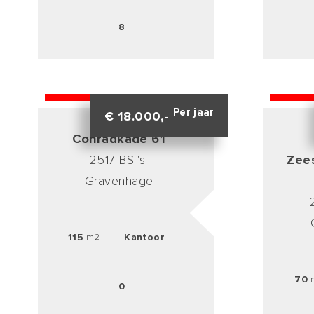
8
VERHUURD
VERHUU
Per jaar
€ 18.000,-
Conradkade 61
2517 BS 's-
Zee
Gravenhage
115
m
Kantoor
2
70
0