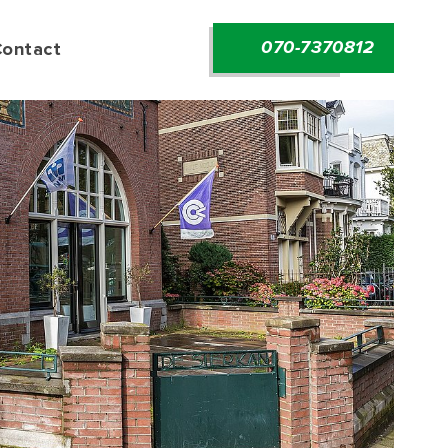
070-7370812
Contact