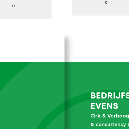
0
0
BEDRIJF
EVENS
Cirk & Verhoog
& consultancy b