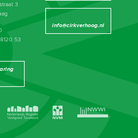
straat 3
aag
info@cirkverhoog.nl
0
8120 53
laring