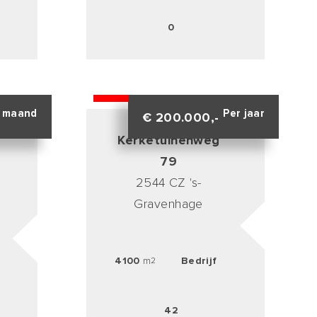
0
VERHUURD
 maand
Per jaar
€ 200.000,-
Kerketuinenweg
79
2544 CZ 's-
Gravenhage
4100
m
Bedrijf
2
42