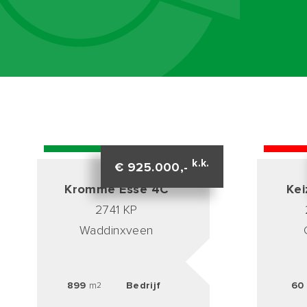
BESCHIKBAAR
VERKOC
k.k.
€ 925.000,-
Kromme Esse 4C
Kei
2741 KP
Waddinxveen
899
m
Bedrijf
60
2