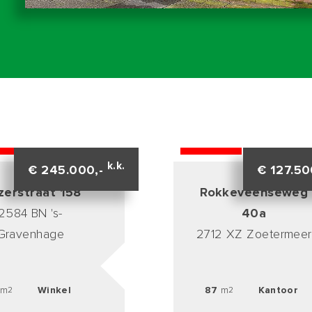
HT
VERKOCHT
k.k.
€ 245.000,-
€ 127.50
zerstraat 158
Rokkeveenseweg
2584 BN 's-
40a
Gravenhage
2712 XZ Zoetermeer
m
Winkel
87
m
Kantoor
2
2