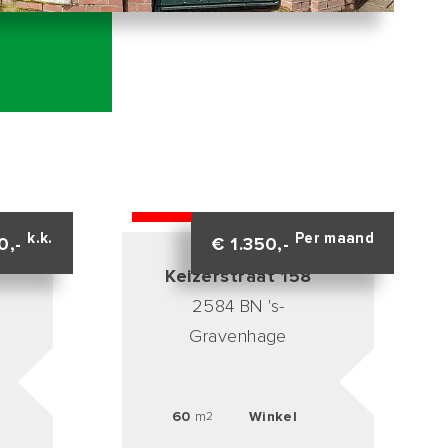
VERHUURD
k.k.
Per maand
0,-
€ 1.350,-
Keizerstraat 158
2584 BN 's-
Gravenhage
60
m
Winkel
2