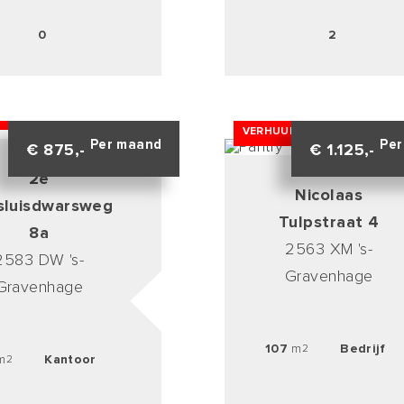
0
2
RD
VERHUURD
Per maand
Per
€ 875,-
€ 1.125,-
2e
Nicolaas
sluisdwarsweg
Tulpstraat 4
8a
2563 XM 's-
2583 DW 's-
Gravenhage
Gravenhage
107
m
Bedrijf
2
m
Kantoor
2