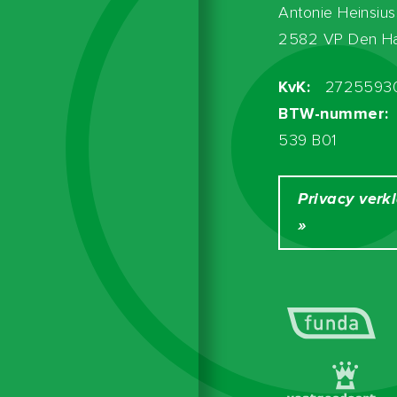
Antonie Heinsius
2582 VP Den H
KvK:
2725593
BTW-nummer:
539 B01
Privacy verk
»