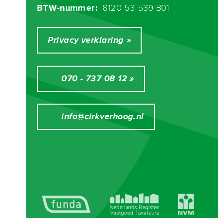
BTW-nummer:
8120 53 539 B01
Indeling:
Entree op straatniveau, binnenkomst in lange, L-
Privacy verklaring »
vormige gang.
Direct links de 1e slaapkamer aan de voorzijde.
Daar tegenover aan de rechtervoorzijde de
070 - 737 08 12 »
royale (ouder)slaapkamer.
info@cirkverhoog.nl
Verderop in de gang links de moderne, ruime
badkamer. De badkamer is uitgerust met ligbad
met planchet met watervalletje en een
regendouche, een wastafelmeubel met wasbak
met daarboven een grote wandspiegel, een
handdoekenradiator, een toilet en niet in de
laatste plaats is er vloerverwarming in deze