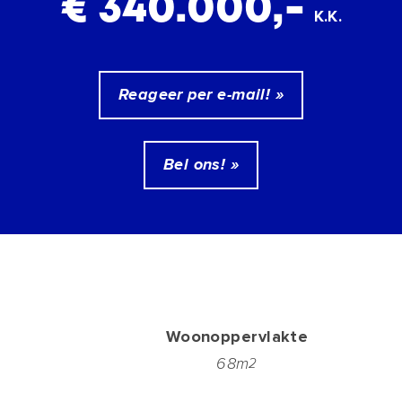
€ 340.000,-
K.K.
Reageer per e-mail! »
Bel ons! »
Woonoppervlakte
68m
2