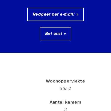
Reageer per e-mail! »
Bel ons! »
Woonoppervlakte
36m
2
Aantal kamers
2