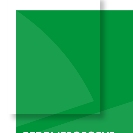
- Energielabel D;
- De woning is gelegen op korte loopafstand van
de boulevard en het strand van Scheveningen en
nabij het uitgaansgebied van Scheveningen-Bad
met o.a. Holland Casino, bioscoop Pathé
Scheveningen, het Kurhaus, winkels in de Palace-
Promenade, De Pier met het Reuzenrad, vele
restaurants en de Beach clubs aan het
Noorderstrand;
- Vanwege het bouwjaar (1975) worden in de
koopakte de ouderdoms- en de
materialenclausule opgenomen;
---------------------*** DIT GOED ONDERHOUDEN
TWEE- KAMERAPPARTEMENT IS ZO TE