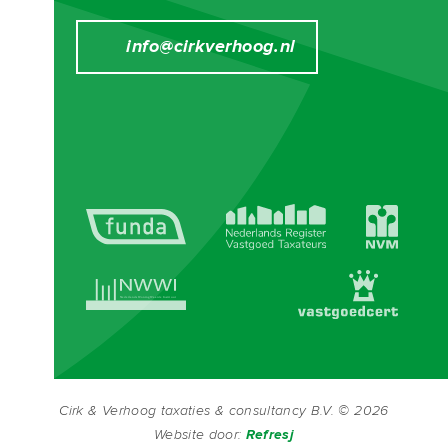
it.
info@cirkverhoog.nl
Layout: access via central entrance; via lift or
staircase to the 5th floor; entrance apartment;
hallway with access to the living room with open
kitchen and breakfast bar, equipped with hob,
extractor, oven, fridge with freezer and
dishwasher; access to balcony facing southwest
with a beautiful view over Scheveningen;
bedroom on the gallery side; neat modernised
bathroom with walk-in shower, washbasin and
washing machine set-up; toilet and storage room
in the basement as well as the parking spaces in
the enclosed parking area.
Cirk & Verhoog taxaties & consultancy B.V. © 2026
Website
door:
Refresj