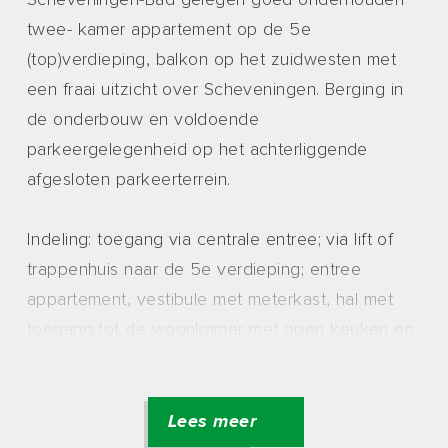
Scheveningen-Bad gelegen goed onderhouden
twee- kamer appartement op de 5e
(top)verdieping, balkon op het zuidwesten met
een fraai uitzicht over Scheveningen. Berging in
de onderbouw en voldoende
parkeergelegenheid op het achterliggende
afgesloten parkeerterrein.
Indeling: toegang via centrale entree; via lift of
trappenhuis naar de 5e verdieping; entree
appartement, vestibule met meterkast, hal met
toegang tot de woonkamer met open keuken en
eetbar, voorzien van kookplaat, afzuigkap, oven,
koelkast met vriezer en vaatwasser; toegang tot
balkon op het zuidwesten met een fraai uitzicht
Lees meer