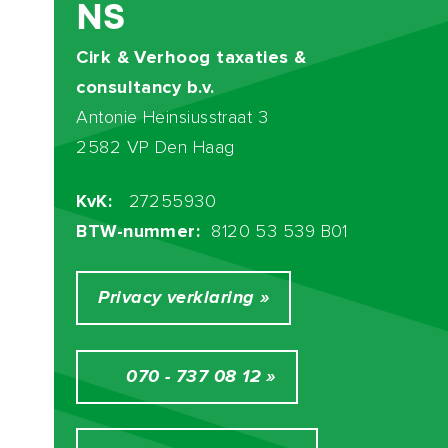
dakterras aan de achterzijde. De open keuken is
NS
voorzien van een koelkast, 4-pits inductie
Cirk & Verhoog taxaties &
kookplaat, afzuigkap en RVS-spoelbak met luxe
consultancy b.v.
mengkraan. Slaapkamer aan de voorzijde met
Antonie Heinsiusstraat 3
aangrenzend de badkamer, voorzien van een
2582 VP Den Haag
toilet en douchevoorziening.
KvK:
27255930
Kenmerken van uw nieuwe woning:
BTW-nummer:
8120 53 539 B01
- Ideaal als mooie starterswoning;
- Centraal gelegen nabij het centrum van Den
Privacy verklaring »
Haag;
- Nette onderhoudsstaat, direct bewoonbaar;
- Dakterras van circa 4,00 m² met vrij uitzicht;
070 - 737 08 12 »
- Gelegen op eigen grond;
- Gelegen in gemeentelijk beschermd