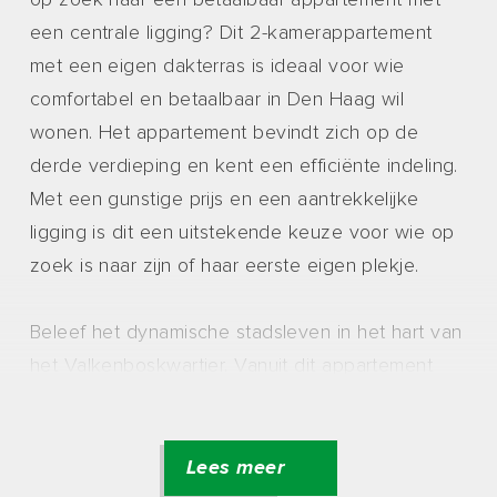
op zoek naar een betaalbaar appartement met
een centrale ligging? Dit 2-kamerappartement
met een eigen dakterras is ideaal voor wie
comfortabel en betaalbaar in Den Haag wil
wonen. Het appartement bevindt zich op de
derde verdieping en kent een efficiënte indeling.
Met een gunstige prijs en een aantrekkelijke
ligging is dit een uitstekende keuze voor wie op
zoek is naar zijn of haar eerste eigen plekje.
Beleef het dynamische stadsleven in het hart van
het Valkenboskwartier. Vanuit dit appartement
wandel je zo naar de levendige Weimarstraat of
Fahrenheitstraat, beiden bekend om haar
diversiteit aan winkels, cafés en restaurants. In
Lees meer