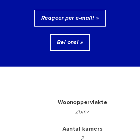
Reageer per e-mail! »
Bel ons! »
Woonoppervlakte
26m
2
Aantal kamers
2